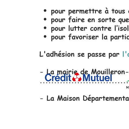
pour permettre à tous d
pour faire en sorte que
pour lutter contre l’is
pour favoriser la parti
L'adhésion se passe par
l'
-
La mairie de Mouilleron-
...............................
-
La Maison Départementa