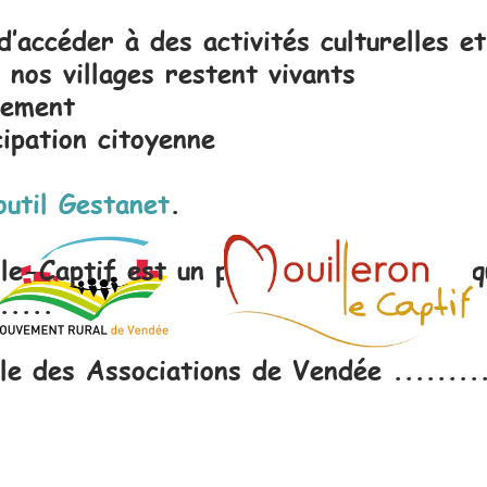
’accéder à des activités culturelles et
 nos villages restent vivants
olement
cipation citoyenne
outil Gestanet
.
le-Captif
est un partenaire précieux q
.....
le des Associations de Vendée
.........