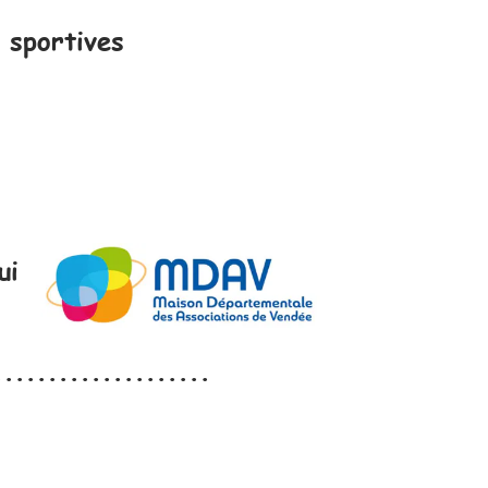
 sportives
ui
...................